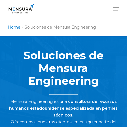
Skip
Men
to
main
Close
content
Menu
Home
»
Soluciones de Mensura Engineering
Soluciones de
Mensura
Engineering
Mensura Engineering es una
consultora de recursos
humanos estadounidense especializada en perfiles
técnicos
.
Ofrecemos a nuestros clientes, en cualquier parte del