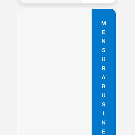
M
E
N
S
U
R
A
B
U
S
I
N
E